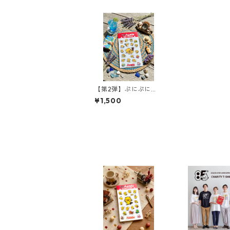
【第2弾】ぷにぷにん
シール
¥1,500