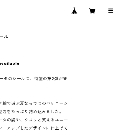
ール
available
ビータのシールに、待望の第2弾が登
き輪で遊ぶ夏ならではのバリエーシ
魅力をたっぷり詰め込みました。
ータの姿や、クスッと笑えるユニー
ワーアップしたデザインに仕上げて